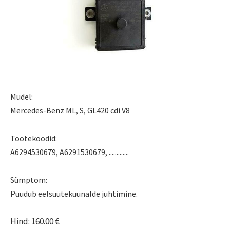
Mudel:
Mercedes-Benz ML, S, GL420 cdi V8
Tootekoodid:
A6294530679, A6291530679, .............
Sümptom:
Puudub eelsüüteküünalde juhtimine.
Hind: 160.00 €